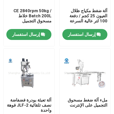
آلة ضغط مكياج ظلال
CE 2840rpm 50kg /
حولنا
العيون 25 كجم / دفعة
Batch 200L خلاط
100 لتر عالية السرعة
مسحوق التجميل
جولة في المصنع
إرسال استفسار
إرسال استفسار
مراقبة الجودة
اتصل بنا
أخبار
القضايا
ملء آلة ضغط مسحوق
آلة تعبئة بودرة فضفاضة
التجميل على الإنترنت
نصف تلقائية JLF-2 فوهة
واحدة
مدونة