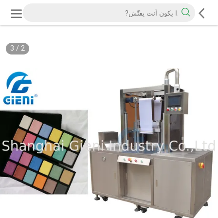
3
/
2