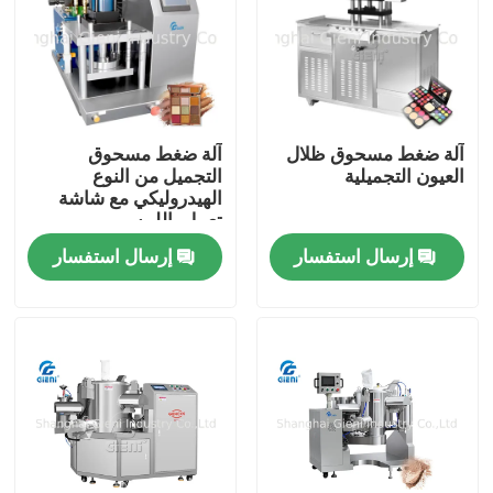
آلة ضغط مسحوق ظلال
آلة ضغط مسحوق
العيون التجميلية
التجميل من النوع
الهيدروليكي مع شاشة
تعمل باللمس
إرسال استفسار
إرسال استفسار
المنزل
المنتجات
فيديوهات