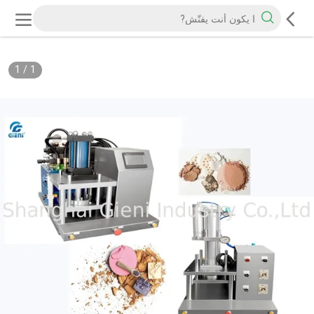
1
/
1