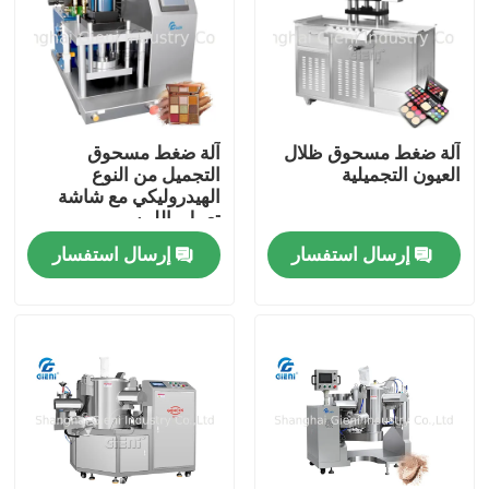
آلة ضغط مسحوق ظلال
آلة ضغط مسحوق
العيون التجميلية
التجميل من النوع
الهيدروليكي مع شاشة
تعمل باللمس
إرسال استفسار
إرسال استفسار
المنزل
المنتجات
فيديوهات