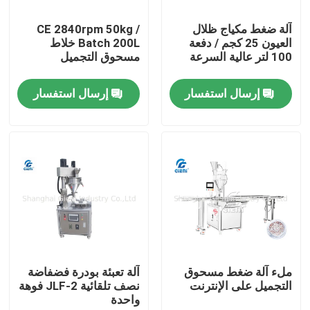
آلة ضغط مكياج ظلال
CE 2840rpm 50kg /
حولنا
العيون 25 كجم / دفعة
Batch 200L خلاط
100 لتر عالية السرعة
مسحوق التجميل
جولة في المصنع
إرسال استفسار
إرسال استفسار
مراقبة الجودة
اتصل بنا
أخبار
القضايا
ملء آلة ضغط مسحوق
آلة تعبئة بودرة فضفاضة
التجميل على الإنترنت
نصف تلقائية JLF-2 فوهة
واحدة
مدونة