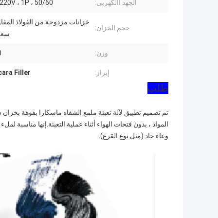
الجهد االكهربى:
AC220V ، 1P ، 50/60 ه
خزانات مزدوجة من الفولاذ المقاو
حجم الخزان:
سعة 20 ل
وزن:
0
إبراز:
ara Filler
طلب
تم تصميم تطبيق لآلة تعبئة ملمع الشفاه ماسكارا بفوهة بخزان سعة 20 لترًا لمستحضرات التجميل عالية 
المواد ، بدون فتحات الهواء أثناء عملية التعبئة.إنها مناسبة لمل
وعاء حاد (مثل نوع القرع).