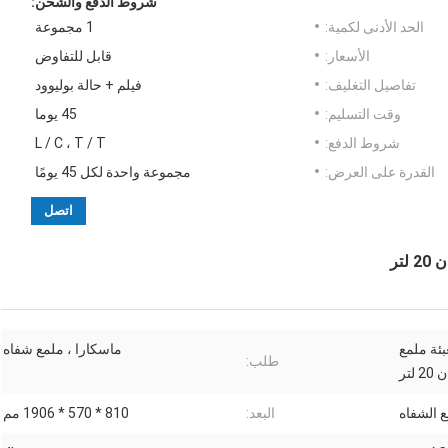
شروط الدفع والشحن:
الحد الأدنى لكمية:
1 مجموعة
الأسعار:
قابل للتفاوض
تفاصيل التغليف:
فيلم + حالة بوليوود
وقت التسليم:
45 يوما
شروط الدفع:
L / C ، T / T
القدرة على العرض:
مجموعة واحدة لكل 45 يومًا
اتصل
تر
بئة ملمع
ماسكارا ، ملمع شفاه
طلب:
لتر
 الشفاه
البعد:
810 * 570 * 1906 مم