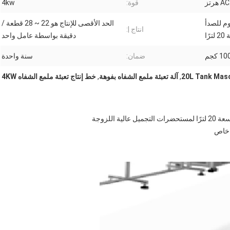
رتز
قوة:
4kw
م للصدأ
الحد الأقصى للإنتاج هو 22 ~ 28 قطعة /
انتاج |:
ترًا
دقيقة بواسطة عامل واحد
10 كجم
ضمان:
سنة واحدة
20L Tank Masc
,
آلة تعبئة ملمع الشفاه بفوهة
,
خط إنتاج تعبئة ملمع الشفاه 4KW
اللزوجة
ء خاص