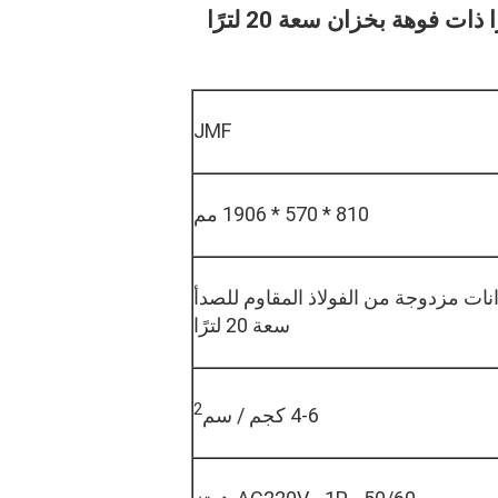
ت فوهة بخزان سعة 20 لترًا
JMF
810 * 570 * 1906 مم
نات مزدوجة من الفولاذ المقاوم للصدأ
سعة 20 لترًا
2
4-6 كجم / سم