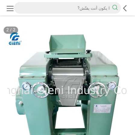
2
/
2