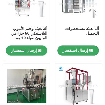
حولنا
جولة في المصنع
آلة تعبئة مستحضرات
آلة تعبئة وختم الأنبوب
التجميل
البلاستيكي 60 جزء في
المليون ضياء 19 مم
مراقبة الجودة
إرسال استفسار
إرسال استفسار
اتصل بنا
أخبار
القضايا
مدونة