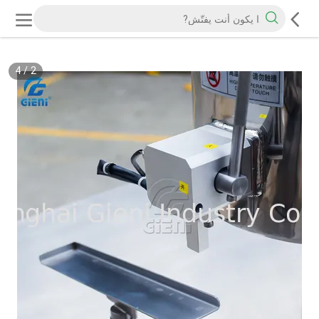
4
/
2