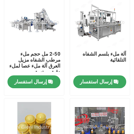
آلة ملء بلسم الشفاه
2-50 مل حجم ملء
التلقائية
مرطب الشفاه مزيل
العرق آلة ملء عصا لملء
دقيق ومتسق
إرسال استفسار
إرسال استفسار
المنزل
المنتجات
فيديوهات