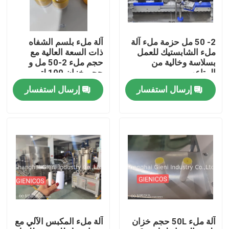
حولنا
2- 50 مل حزمة ملء آلة
آلة ملء بلسم الشفاه
ملء الشابستيك للعمل
ذات السعة العالية مع
جولة في المصنع
بسلاسة وخالية من
حجم ملء 2-50 مل و
المتاعب
حجم خزان 100 لتر
إرسال استفسار
إرسال استفسار
مراقبة الجودة
اتصل بنا
أخبار
القضايا
آلة ملء 50L حجم خزان
آلة ملء المكبس الآلي مع
مدونة