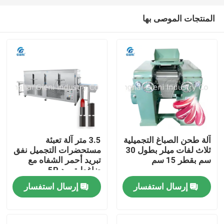
المنتجات الموصى بها
آلة طحن الصباغ التجميلية
3.5 متر آلة تعبئة
ثلاث لفات ميلر بطول 30
مستحضرات التجميل نفق
المنزل
سم بقطر 15 سم
تبريد أحمر الشفاه مع
ضاغط تبريد 5P
إرسال استفسار
إرسال استفسار
المنتجات
فيديوهات