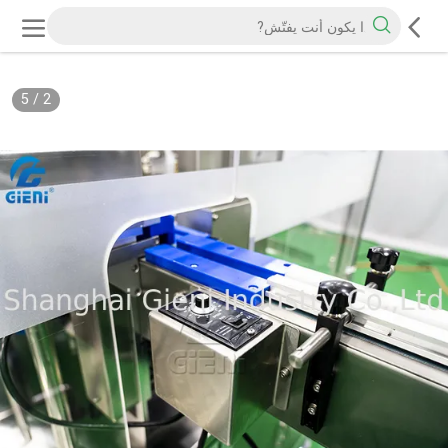
5
/
2