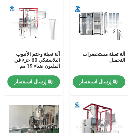
حولنا
جولة في المصنع
آلة تعبئة مستحضرات
آلة تعبئة وختم الأنبوب
مراقبة الجودة
التجميل
البلاستيكي 60 جزء في
المليون ضياء 19 مم
اتصل بنا
إرسال استفسار
إرسال استفسار
أخبار
القضايا
مدونة