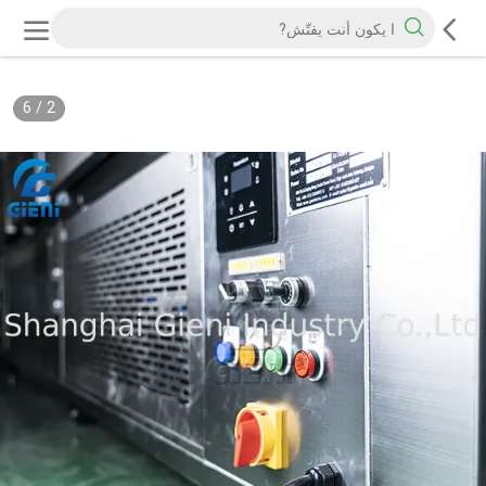
6
/
2