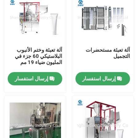
حولنا
جولة في المصنع
آلة تعبئة مستحضرات
آلة تعبئة وختم الأنبوب
التجميل
البلاستيكي 60 جزء في
مراقبة الجودة
المليون ضياء 19 مم
اتصل بنا
إرسال استفسار
إرسال استفسار
أخبار
القضايا
مدونة