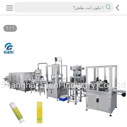
1
/
1