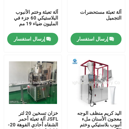
آلة تعبئة مستحضرات
آلة تعبئة وختم الأنبوب
حولنا
التجميل
البلاستيكي 60 جزء في
المليون ضياء 19 مم
جولة في المصنع
إرسال استفسار
إرسال استفسار
مراقبة الجودة
اتصل بنا
أخبار
القضايا
اليد كريم منظف الوجه
خزان تسخين 20 لتر
معجون الأسنان ملء
JSFL آلة تعبئة أحمر
أنبوب بلاستيكي وختم
الشفاه أحادي الفوهة 20-
مدونة