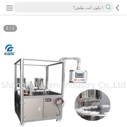
2
/
2