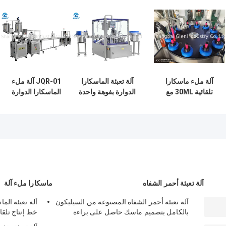
آلة ملء ماسكارا
آلة تعبئة الماسكارا
JQR-01 آلة ملء
تلقائية 30ML مع
الدوارة بفوهة واحدة
الماسكارا الدوارة
جدول اهتزاز و 50
1-100 مل | 30
الآلية لملمع الشفاه ،
PCS / min output
قطعة/م | دقة عالية
الكريمات
آلة تعبئة أحمر الشفاه
ماسكارا ملء آلة
آلة تعبئة أحمر الشفاه المصنوعة من السيليكون
بالكامل بتصميم ماسك حاصل على براءة
خط إنتاج تلقا
اختراع