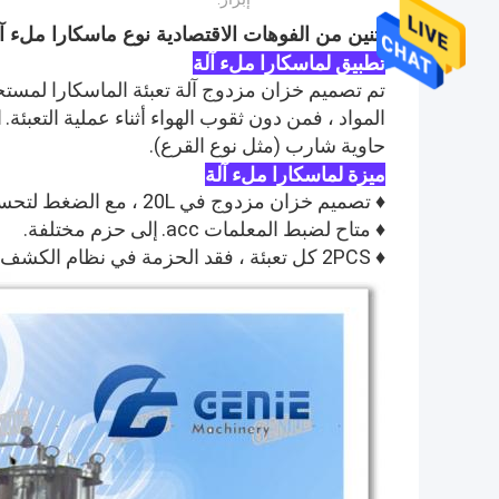
اثنين من الفوهات الاقتصادية نوع ماسكارا ملء 
تطبيق لماسكارا ملء آلة
تم تصميم خزان مزدوج آلة تعبئة الماسكارا لمست
المواد ، فمن دون ثقوب الهواء أثناء عملية التعبئة.
ا
حاوية شارب (مثل نوع القرع).
ميزة لماسكارا ملء آلة
♦ تصميم خزان مزدوج في 20L ، مع الضغط لتحسين الإخراج.
♦ متاح لضبط المعلمات acc.
إلى حزم مختلفة.
♦ 2PCS كل تعبئة ، فقد الحزمة في نظام الكشف عن الموقع.