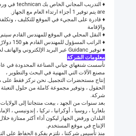
♦ التدريب المجاني الخاص بك technican في ورشة عمل لدينا.
are يتم توفير 1 أجزاء ارتداء العام مع الجهاز.
♦ قادرة على المجيء في الموقع للتكليف ، وتكلفة 
والإقامة
♦ النقل المحلي في الموقع للمهندس القادم سيتم
♦ الراتب المسؤول للمهندس القادم هو 150 دولارًا أمريكيًا في اليوم ؛
♦ توفير Guidanc عبر البريد الإلكتروني والهاتف لحياة كاملة من الجهاز.
معلومات الشركة
تأسست شنغهاي جياني الصناعة المحدودة في عام 2011. نحن مستحضرات التجم
مصنع الآلات التي المهنية في البحث والتطوير ،
إنتاج مستحضرات التجميل.
نحن نركز فقط على مست
الحقول ، وتوفير مجموعة كاملة من حلول التعبئة 
شركة.
بعد سنوات من الجهد ، بيعت منتجاتنا إلى الولايات 
بلغاريا ، روسيا ، أوكرانيا ، تركيا ، إندونيسي ، ا
البلدان ورفض الجهاز ليكون أداء أكثر ممتازة خلال
الإنتاج في موقع المستخدم.
منذ تأسيس شركتنا ، نلتزم بفكرة الحفاظ على الت