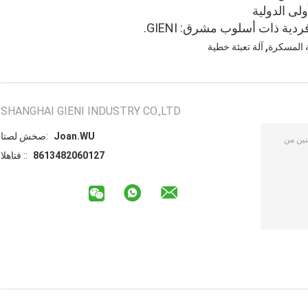
ولى الدولية
ة ذات أسلوب مشرق: GIENI.
,
ة المسكرة
آلة تعبئة خطية
SHANGHAI GIENI INDUSTRY CO.,LTD
Joan.WU
اتصل شخص:
8613482060127
الهاتف ::