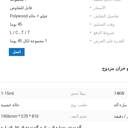
الأسعار:
قابل للتفاوض
تفاصيل التغليف:
فيلم + حالة Polywood
وقت التسليم:
45 يوما
شروط الدفع:
L / C ، T / T
القدرة على العرض:
1 مجموعة لكل 45 يوما
اتصل
ع خزان مزدوج
14KW
يملأ حجم:
1-15ml
ملء آلة
تعليب نوع:
حالة خشبية
حجم البعد:
810 * 570 * 1906mm
آلة تعبئة وتغطية المسكرة
,
آلة تعبئة السائل الدوارة