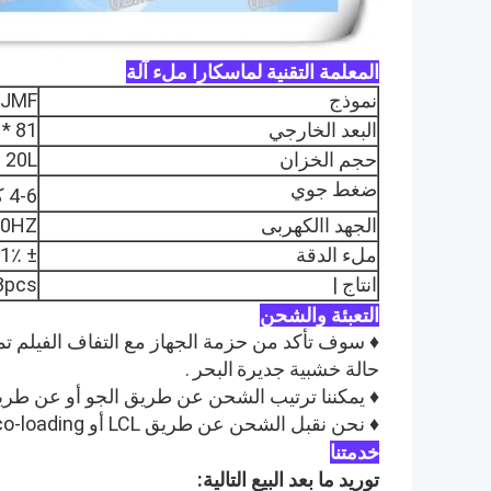
المعلمة التقنية لماسكارا ملء آلة
نموذج
JMF
البعد الخارجي
81 * 57 * 190.6cm
حجم الخزان
20L دبابات مزدوجة الفولاذ المقاوم للصدأ
ضغط جوي
4-6 كجم / سم
الجهد االكهربى
60HZ
ملء الدقة
± 1٪
انتاج |
22-28pcs / دقيق
التعبئة والشحن
♦ سوف تأكد من حزمة الجهاز مع التفاف الفيلم تمتد
حالة خشبية جديرة
البحر
.
♦ يمكننا ترتيب الشحن عن طريق الجو أو عن طريق
♦ نحن نقبل الشحن عن طريق LCL أو FCL co-loading.
خدمتنا
توريد ما بعد البيع التالية: