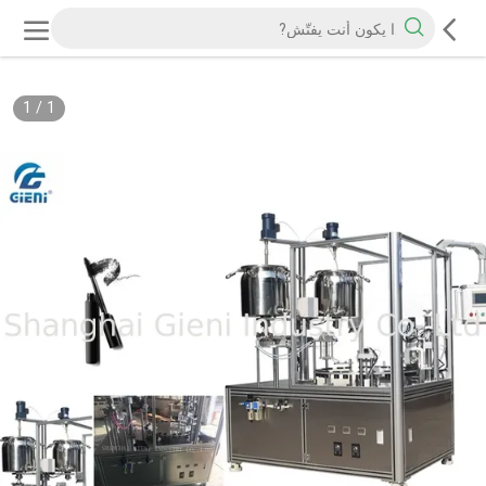
1
/
1