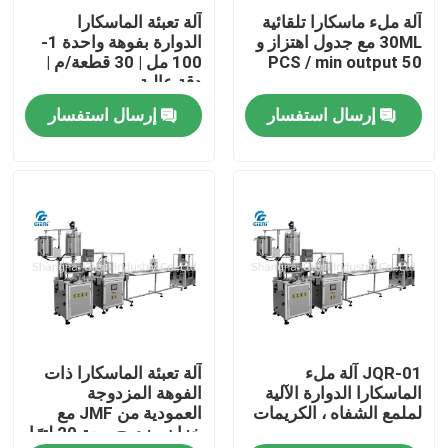
آلة ملء ماسكارا تلقائية
آلة تعبئة الماسكارا
30ML مع جدول اهتزاز و
الدوارة بفوهة واحدة 1-
حولنا
50 PCS / min output
100 مل | 30 قطعة/م |
دقة عالية
إرسال استفسار
إرسال استفسار
جولة في المصنع
مراقبة الجودة
اتصل بنا
أخبار
JQR-01 آلة ملء
آلة تعبئة الماسكارا ذات
القضايا
الماسكارا الدوارة الآلية
الفوهة المزدوجة
لملمع الشفاه ، الكريمات
العمودية من JMF مع
خزان مزدوج سعة 20 لترًا
مدونة