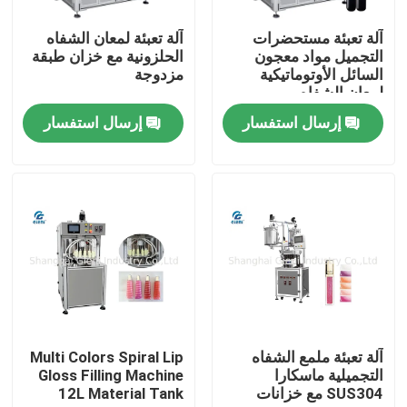
آلة تعبئة مستحضرات
آلة تعبئة لمعان الشفاه
حولنا
التجميل مواد معجون
الحلزونية مع خزان طبقة
السائل الأوتوماتيكية
مزدوجة
لمعان الشفاه
جولة في المصنع
إرسال استفسار
إرسال استفسار
مراقبة الجودة
اتصل بنا
أخبار
القضايا
آلة تعبئة ملمع الشفاه
Multi Colors Spiral Lip
التجميلية ماسكارا
Gloss Filling Machine
SUS304 مع خزانات
12L Material Tank
مدونة