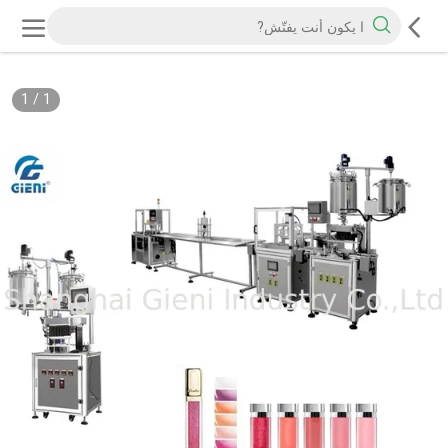
1
/
1