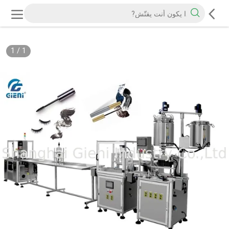
1
/
1