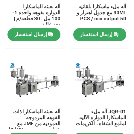
آلة ملء ماسكارا تلقائية
آلة تعبئة الماسكارا
30ML مع جدول اهتزاز و
الدوارة بفوهة واحدة 1-
حولنا
50 PCS / min output
100 مل | 30 قطعة/م |
دقة عالية
إرسال استفسار
إرسال استفسار
جولة في المصنع
مراقبة الجودة
اتصل بنا
أخبار
JQR-01 آلة ملء
آلة تعبئة الماسكارا ذات
القضايا
الماسكارا الدوارة الآلية
الفوهة المزدوجة
لملمع الشفاه ، الكريمات
العمودية من JMF مع
خزان مزدوج سعة 20 لترًا
مدونة