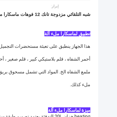
إبراز:
شبه التلقائي مزدوجة تانك 12 فوهات ماسكارا ملء آلة
تطبيق لماسكارا ملء آلة
هذا الجهاز ينطبق على تعبئة مستحضرات التجميل ، 
أحمر الشفاه ، قلم بلاستيكي كبير ، قلم صغير ، 
ملمع الشفاه الخ. المواد التي تشمل مسحوق بريق وا
ملء كذلك.
ميزة لماسكارا ملء آلة
heating خزان 20L التدفئة يعتمد تصميم طبقة سترة مزدوجة ، وتصميم الخزان ل