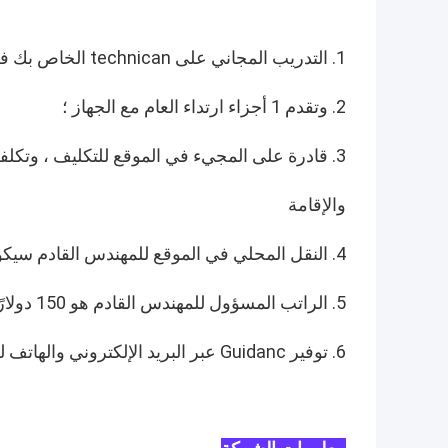
1. التدريب المجاني على technican الخاص بك في ورشة عمل لدينا.
2. وتقدم 1 أجزاء ارتداء العام مع الجهاز ؛
3. قادرة على المجيء في الموقع للتكليف ، وتكلفة التأشيرة ، جوا للسفر المزدوج ، والغذاء
والإقامة
4. النقل المحلي في الموقع للمهندس القادم سيكون المسؤول عن المشتري ؛
5. الراتب المسؤول للمهندس القادم هو 150 دولارًا أمريكيًا في اليوم ؛
6. توفير Guidanc عبر البريد الإلكتروني والهاتف لحياة كاملة من الجهاز.