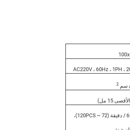
100
AC220V ، 60Hz ، 1PH ، 2
2
12)،
لسفينة.