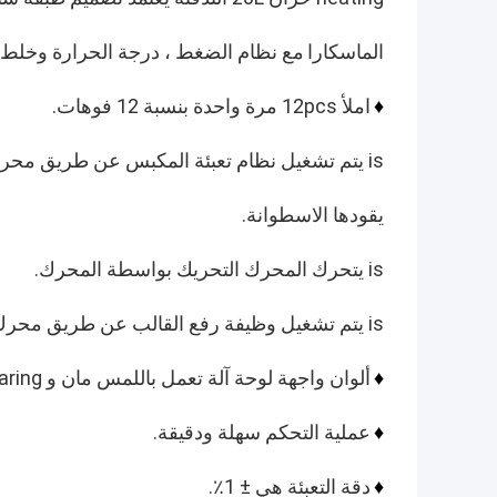
الماسكارا
مع نظام الضغط ، درجة الحرارة وخلط 
املأ 12pcs مرة واحدة بنسبة 12 فوهات.
♦
is يتم تشغيل نظام تعبئة المكبس عن طريق محرك سيرفو والتحكم العددي.
يقودها الاسطوانة.
is يتحرك المحرك التحريك بواسطة المحرك.
is يتم تشغيل وظيفة رفع القالب عن طريق محرك الخطوة والتحكم العددي.
ألوان واجهة لوحة آلة تعمل باللمس مان و omnibearing العددية
♦
عملية التحكم سهلة ودقيقة.
♦
دقة التعبئة هي ± 1٪.
♦