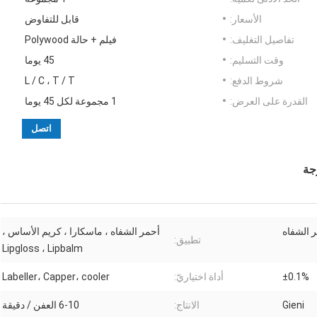
الأسعار:
قابل للتفاوض
تفاصيل التغليف:
فيلم + حالة Polywood
وقت التسليم:
45 يوما
شروط الدفع:
L / C ، T / T
القدرة على العرض:
1 مجموعة لكل 45 يوما
اتصل
ر الشفاه
أحمر الشفاه ، ماسكارا ، كريم الأساس ،
تطبيق:
Lipgloss ، Lipbalm
±0.1%
أداة اختياريّ:
Labeller، Capper، cooler
Gieni
الانتاج:
6-10 العفن / دقيقة