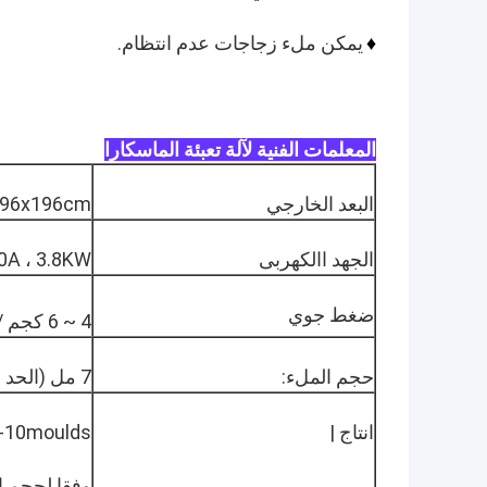
يمكن ملء زجاجات عدم انتظام.
♦
المعلمات الفنية لآلة تعبئة الماسكارا
البعد الخارجي
x96x196cm
الجهد االكهربى
0A ، 3.8KW
ضغط جوي
4 ~ 6 كجم / سم
حجم الملء:
7 مل (الحد الأقصى 15 مل)
انتاج |
6-10moulds / دقيقة (72 ~ 0PCS
وفقا لحجم ا