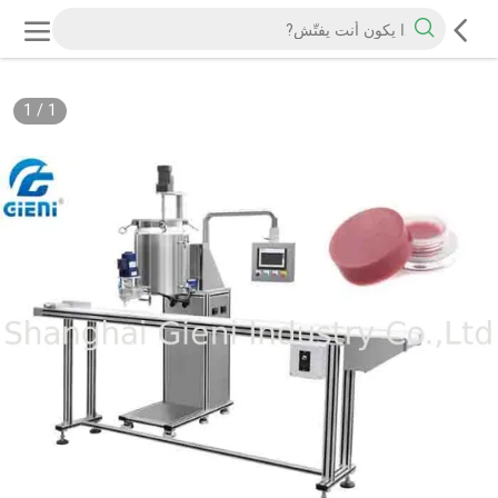
1
/
1