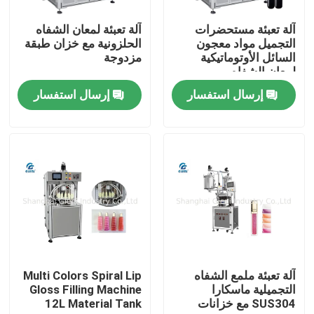
آلة تعبئة مستحضرات
آلة تعبئة لمعان الشفاه
حولنا
التجميل مواد معجون
الحلزونية مع خزان طبقة
السائل الأوتوماتيكية
مزدوجة
لمعان الشفاه
جولة في المصنع
إرسال استفسار
إرسال استفسار
مراقبة الجودة
اتصل بنا
أخبار
القضايا
آلة تعبئة ملمع الشفاه
Multi Colors Spiral Lip
التجميلية ماسكارا
Gloss Filling Machine
SUS304 مع خزانات
12L Material Tank
مدونة