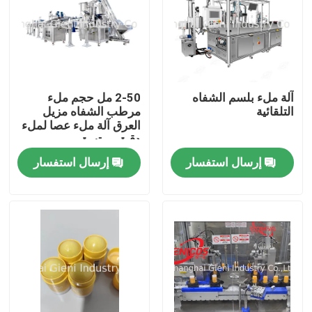
آلة ملء بلسم الشفاه
2-50 مل حجم ملء
التلقائية
مرطب الشفاه مزيل
العرق آلة ملء عصا لملء
دقيق ومتسق
إرسال استفسار
إرسال استفسار
المنزل
المنتجات
فيديوهات