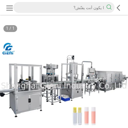
1
/
1