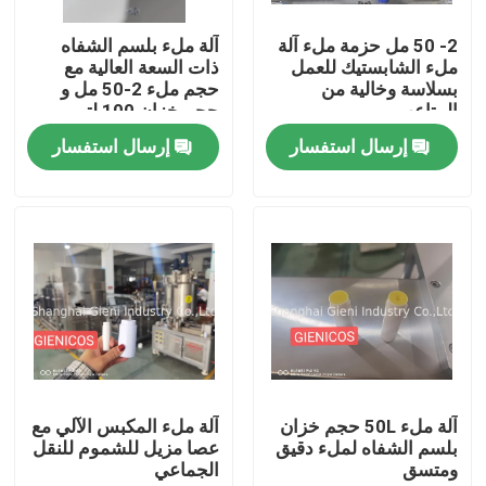
2- 50 مل حزمة ملء آلة
آلة ملء بلسم الشفاه
حولنا
ملء الشابستيك للعمل
ذات السعة العالية مع
بسلاسة وخالية من
حجم ملء 2-50 مل و
المتاعب
حجم خزان 100 لتر
جولة في المصنع
إرسال استفسار
إرسال استفسار
مراقبة الجودة
اتصل بنا
أخبار
القضايا
آلة ملء 50L حجم خزان
آلة ملء المكبس الآلي مع
بلسم الشفاه لملء دقيق
عصا مزيل للشموم للنقل
ومتسق
الجماعي
مدونة